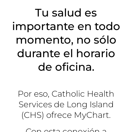
Tu salud es
My chart
importante en todo
Agendar cita
momento, no sólo
durante el horario
de oficina.
Por eso, Catholic Health
Services de Long Island
(CHS) ofrece MyChart.
Con esta conexión a