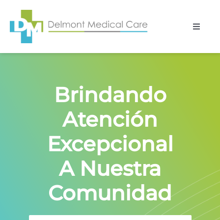
Skip
to
Toggle
Naviga
content
Inicio
Equipo
Brindando
Atención
Nosotros
Excepcional
Servicios
A Nuestra
Locaciones
Comunidad
Formularios