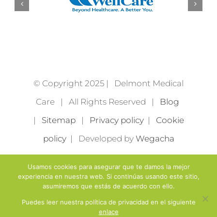
© Copyright 2025 | Delmont Medical
Care | All Rights Reserved |
Blog
|
Sitemap
|
Privacy policy
|
Cookie
policy
| Developed by
Wegacha
Usamos cookies para asegurar que te damos la mejor
experiencia en nuestra web. Si continúas usando este sitio,
asumiremos que estás de acuerdo con ello.
Puedes leer nuestra política de privacidad en el siguiente
enlace