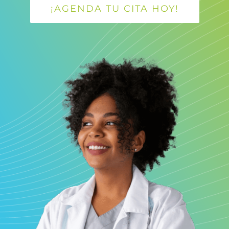
¡AGENDA TU CITA HOY!
My chart
Agendar cita