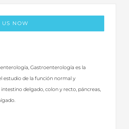
L US NOW
nterología, Gastroenterología es la
l estudio de la función normal y
ntestino delgado, colon y recto, páncreas,
hígado.