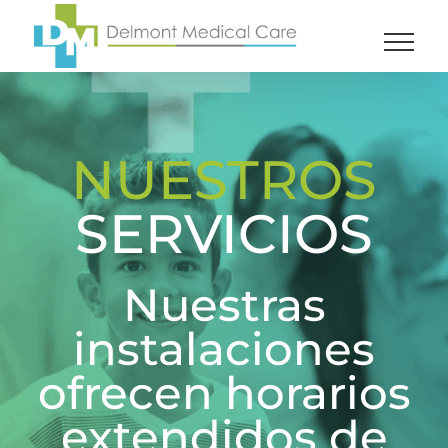
Skip
to
content
NUESTROS
SERVICIOS
Nuestras
instalaciones
ofrecen horarios
extendidos de