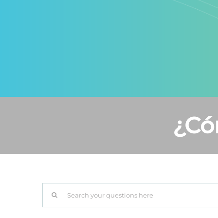
¿Có
Search
for: