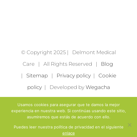
© Copyright 2025 | Delmont Medical
Care | All Rights Reserved |
Blog
|
Sitemap
|
Privacy policy
|
Cookie
policy
| Developed by
Wegacha
Usamos cookies para asegurar que te damos la mejor
experiencia en nuestra web. Si continúas usando este sitio,
asumiremos que estás de acuerdo con ello.
Puedes leer nuestra política de privacidad en el siguiente
enlace